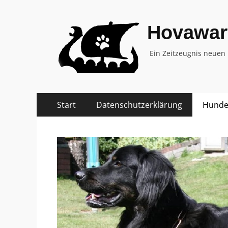
Hovawar
Ein Zeitzeugnis neuen
Zum
Primäres
Start
Datenschutzerklärung
Hundep
Inhalt
Menü
springen