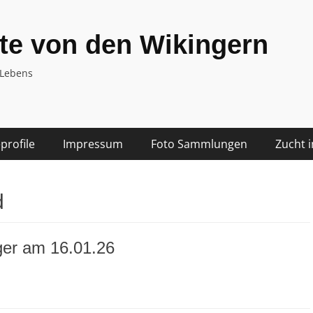
te von den Wikingern
 Lebens
rofile
Impressum
Foto Sammlungen
Zucht 
d
nger am 16.01.26