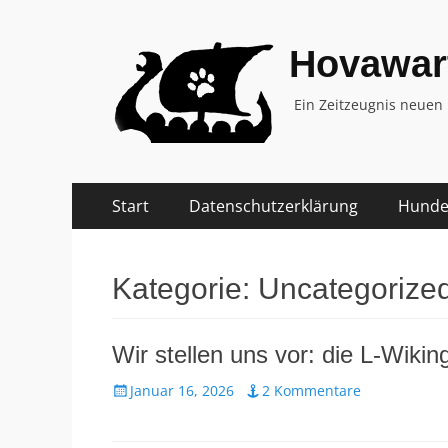
Hovawar
Ein Zeitzeugnis neuen
Zum
Primäres
Start
Datenschutzerklärung
Hundep
Inhalt
Menü
springen
Kategorie:
Uncategorize
Wir stellen uns vor: die L-Wiki
Veröffentlicht
Januar 16, 2026
2 Kommentare
am