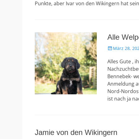
Punkte, aber Ivar von den Wikingern hat sei
Alle Wel
Veröffentlicht
März 28, 20
am
Alles Gute , 
Nachzuchtbeu
Bennebek- wer
Anmeldung au
Nord-Nordost 
ist nach ja n
Jamie von den Wikingern