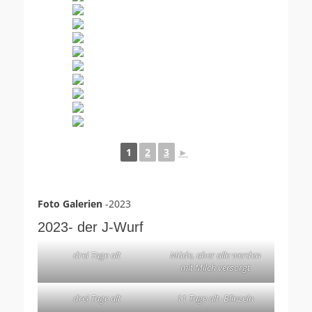
1
2
3
►
Foto Galerien
-2023
2023- der J-Wurf
drei Tage alt
Müde, aber alle werden
mit Milch versorgt
drei Tage alt
11 Tage alt- Blinzeln