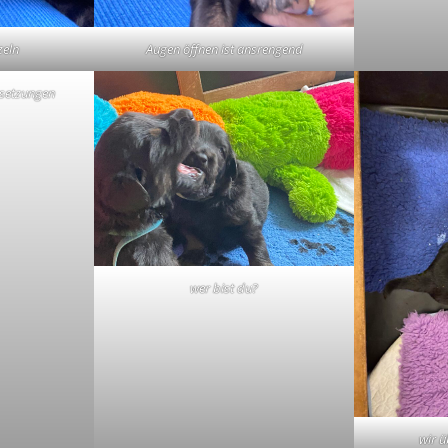
zeln
Augen öffnen ist ansrengend
rsetzungen
wer bist du?
wir 