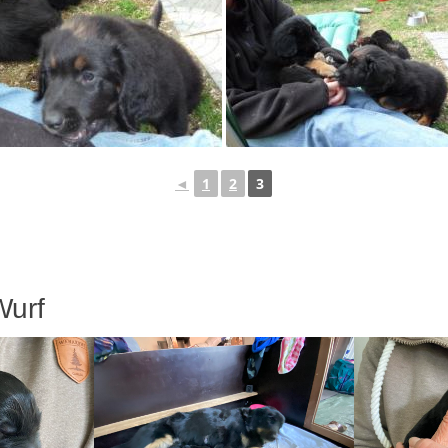
◄
1
2
3
Wurf