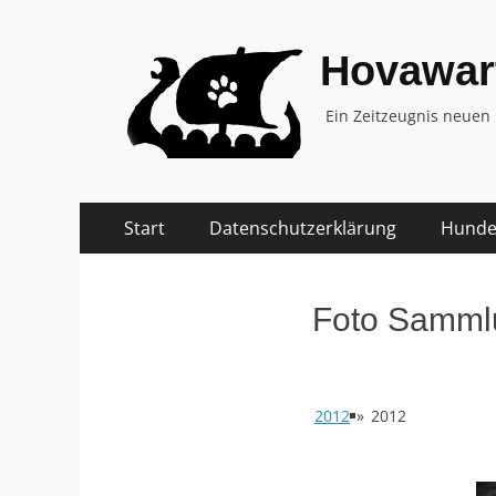
Hovawar
Ein Zeitzeugnis neuen
Zum
Primäres
Start
Datenschutzerklärung
Hundep
Inhalt
Menü
springen
Foto Samml
2012
»
2012