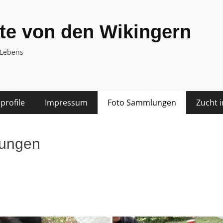
te von den Wikingern
 Lebens
rofile
Impressum
Foto Sammlungen
Zucht 
ungen