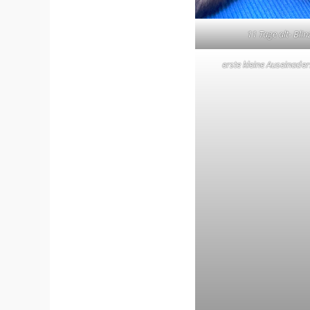
11 Tage alt- Blin
erste kleine Auseinade