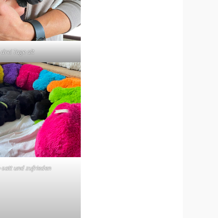
drei Tage alt
-satt und zufrieden